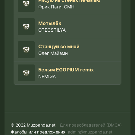
Рисую на стенах печалью
Фрик Пати, CMH
Мотылёк
OTECSTILYA
Станцуй со мной
Олег Майами
Белым EGOPIUM remix
NEMIGA
© 2022 Muzpanda.net
Для правобладателей (DMCA)
Жалобы или предложения:
admin@muzpanda.net