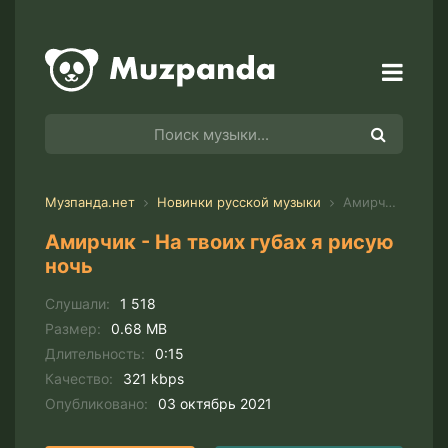
Музпанда.нет
Новинки русской музыки
Амирчик - На твоих губах я рисую ночь
Амирчик - На твоих губах я рисую
ночь
Слушали:
1 518
Размер:
0.68 MB
Длительность:
0:15
Качество:
321 kbps
Опубликовано:
03 октябрь 2021