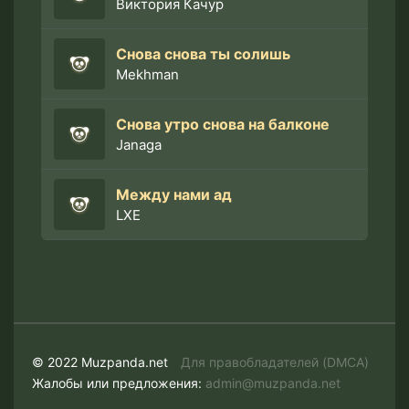
Виктория Качур
Снова снова ты солишь
Mekhman
Снова утро снова на балконе
Janaga
Между нами ад
LXE
© 2022 Muzpanda.net
Для правобладателей (DMCA)
Жалобы или предложения:
admin@muzpanda.net