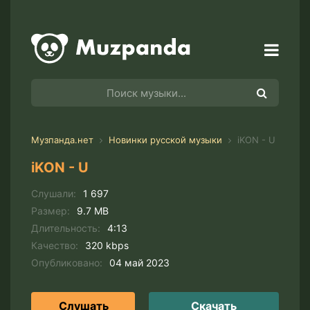
Музпанда.нет
Новинки русской музыки
iKON - U
iKON - U
Слушали:
1 697
Размер:
9.7 MB
Длительность:
4:13
Качество:
320 kbps
Опубликовано:
04 май 2023
Слушать
Скачать