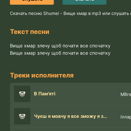
Скачать песню Shumei - Вище хмар в mp3 или слушать
Текст песни
Вище хмар злечу щоб почати все спочатку
Вище хмар злечу щоб почати все спочатку
Треки исполнителя
В Пам'яті
MBr
Чуєш я мовчу я все зможу я злечу
Ілла