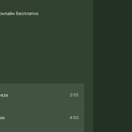
 онлайн бесплатно
2:55
eeze
4:50
рія