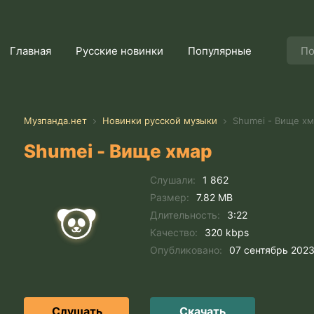
Главная
Русские новинки
Популярные
Музпанда.нет
Новинки русской музыки
Shumei - Вище хм
Shumei - Вище хмар
Слушали:
1 862
Размер:
7.82 MB
Длительность:
3:22
Качество:
320 kbps
Опубликовано:
07 сентябрь 202
Слушать
Скачать