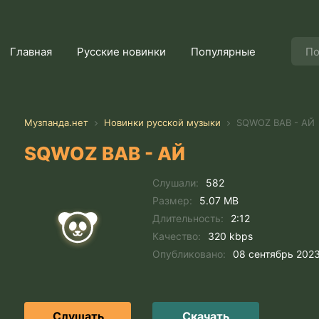
Главная
Русские новинки
Популярные
Музпанда.нет
Новинки русской музыки
SQWOZ BAB - АЙ
SQWOZ BAB - АЙ
Слушали:
582
Размер:
5.07 MB
Длительность:
2:12
Качество:
320 kbps
Опубликовано:
08 сентябрь 202
Слушать
Скачать