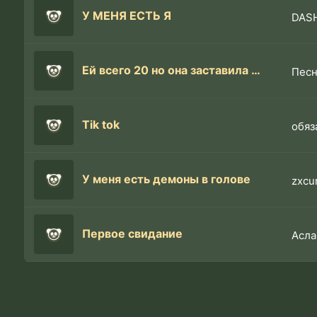
У МЕНЯ ЕСТЬ Я
DAS
Ей всего 20 но она заставила улыбаться меня
Пес
Tik tok
У меня есть демоны в голове
zxcu
Первое свидание
Асла