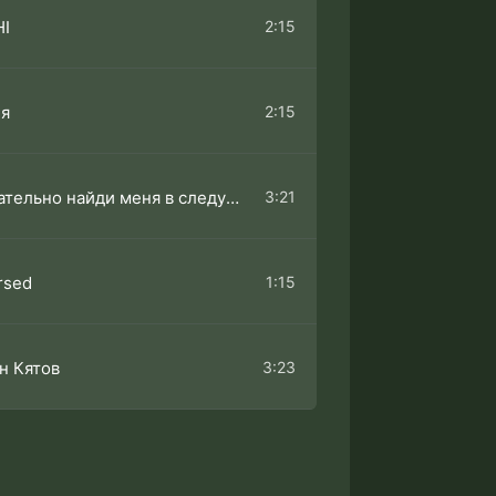
2:15
HI
2:15
ня
3:21
обязательно найди меня в следующий жизни дорама
1:15
rsed
3:23
н Кятов