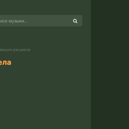
 вишня расцвела
ела