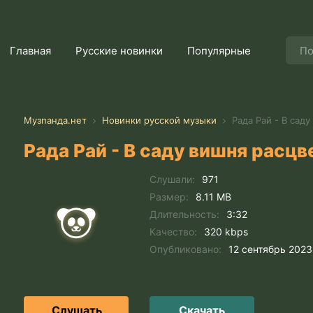
Главная
Русские новинки
Популярные
Музпанда.нет
Новинки русской музыки
Рада Рай - В саду
Рада Рай - В саду вишня расцв
Слушали:
971
Размер:
8.11 MB
Длительность:
3:32
Качество:
320 kbps
Опубликовано:
12 сентябрь 2023
Слушать
Скачать