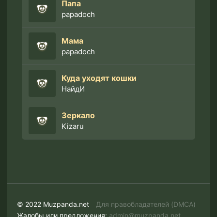
Папа
papadoch
Мама
papadoch
Куда уходят кошки
НайдИ
Зеркало
Kizaru
© 2022 Muzpanda.net
Для правобладателей (DMCA)
Жалобы или предложения:
admin@muzpanda.net