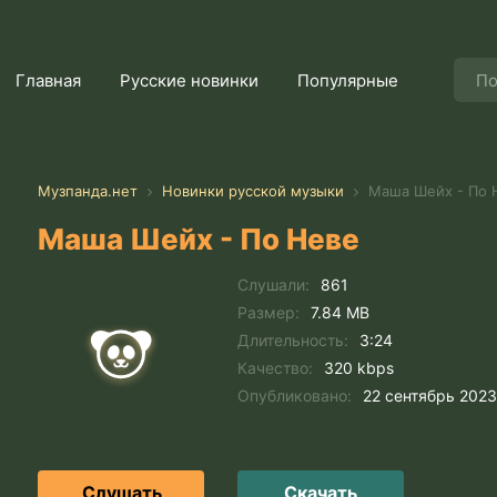
Главная
Русские новинки
Популярные
Музпанда.нет
Новинки русской музыки
Маша Шейх - По 
Маша Шейх - По Неве
Слушали:
861
Размер:
7.84 MB
Длительность:
3:24
Качество:
320 kbps
Опубликовано:
22 сентябрь 2023
Слушать
Скачать