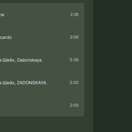
2:26
ne
2:06
ccardo
3:36
 Шейх, Zadonskaya
3:00
а Шейх, ZADONSKAYA
2:00