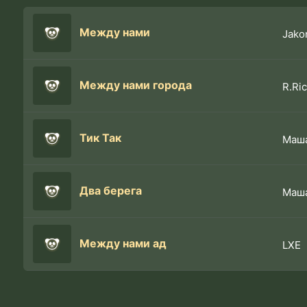
Между нами
Jako
Между нами города
R.Ri
Тик Так
Маша
Два берега
Маш
Между нами ад
LXE