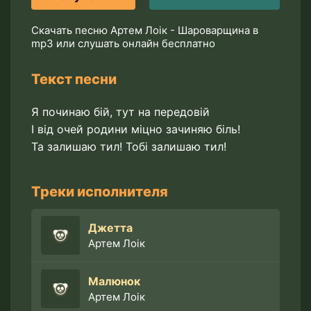
Скачать песню Артем Лоік - Шароварщина в
mp3 или слушать онлайн бесплатно
Текст песни
Я починаю бій, тут на передовій
І від очей родини міцно зачиняю біль!
Та залишаю тил! Тобі залишаю тил!
Треки исполнителя
Джетта
Артем Лоік
Малюнок
Артем Лоік