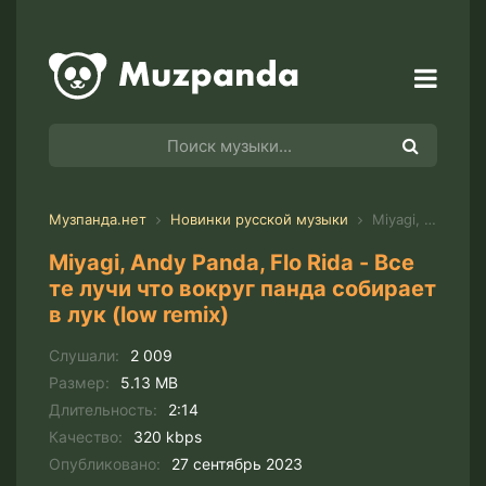
Музпанда.нет
Новинки русской музыки
Miyagi, Andy Panda, Flo Rida - Все те лучи что вокруг панда собирает в лук (low remix)
Miyagi, Andy Panda, Flo Rida - Все
те лучи что вокруг панда собирает
в лук (low remix)
Слушали:
2 009
Размер:
5.13 MB
Длительность:
2:14
Качество:
320 kbps
Опубликовано:
27 сентябрь 2023