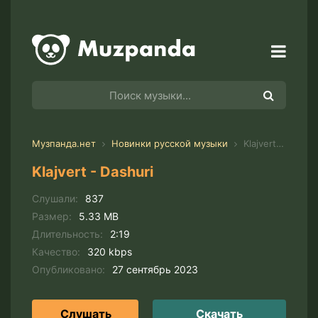
Музпанда.нет
Новинки русской музыки
Klajvert - Dashuri
Klajvert - Dashuri
Слушали:
837
Размер:
5.33 MB
Длительность:
2:19
Качество:
320 kbps
Опубликовано:
27 сентябрь 2023
Слушать
Скачать