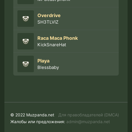
Overdrive
SH3TLVIZ
Raca Maсa Phonk
KickSnareHat
Playa
Blessbaby
© 2022 Muzpanda.net
Для правобладателей (DMCA)
Жалобы или предложения:
admin@muzpanda.net