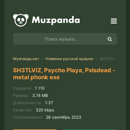
Музпанда.нет
Новинки русской музыки
SH3TLVIZ, Psycho Playa, Pxlsdead - metal phonk exe
SH3TLVIZ, Psycho Playa, Pxlsdead -
metal phonk exe
Слушали:
1 110
Размер:
3.74 MB
Длительность:
1:37
Качество:
320 kbps
Опубликовано:
28 сентябрь 2023