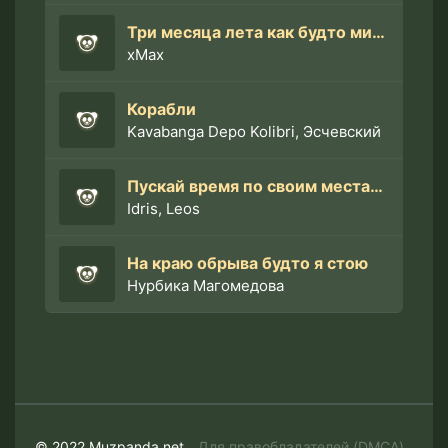
Три месяца лета как будто минута
xMax
Корабли
Kavabanga Depo Kolibri, Эсчевский
Пускай время по своим местами
Idris, Leos
На краю обрыва будто я стою
Нурбика Магомедова
© 2022 Muzpanda.net
Для правобладателей (DMCA)