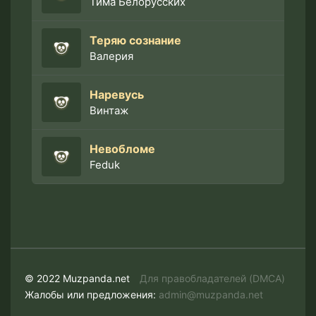
Тима Белорусских
Теряю сознание
Валерия
Наревусь
Винтаж
Невобломе
Feduk
© 2022 Muzpanda.net
Для правобладателей (DMCA)
Жалобы или предложения:
admin@muzpanda.net