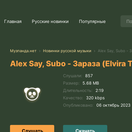
Главная
Русские новинки
Популярные
Музпанда.нет
Новинки русской музыки
Alex Say, Subo - З
Alex Say, Subo - Зараза (Elvira 
Слушали:
857
Размер:
5.68 MB
Длительность:
2:19
Качество:
320 kbps
Опубликовано:
06 октябрь 2023
Слушать
Скачать