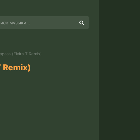
араза (Elvira T Remix)
T Remix)