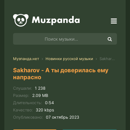
Музпанда.нет
Новинки русской музыки
Sakharov - А ты доверилась ему напрасно
Sakharov - А ты доверилась ему
напрасно
Слушали:
1 238
Размер:
2.09 MB
Длительность:
0:54
Качество:
320 kbps
Опубликовано:
07 октябрь 2023