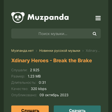
Музпанда.нет
Новинки русской музыки
Xdinary Heroes - Break the Brake
Xdinary Heroes - Break the Brake
Слушали:
2 925
Размер:
1.23 MB
Длительность:
0:31
Качество:
320 kbps
Опубликовано:
09 октябрь 2023
Слушать
Скачать