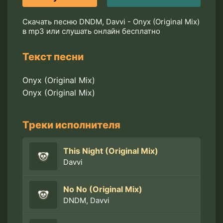
Скачать песню DNDM, Davvi - Onyx (Original Mix)
в mp3 или слушать онлайн бесплатно
Текст песни
Onyx (Original Mix)
Onyx (Original Mix)
Треки исполнителя
This Night (Original Mix)
Davvi
No No (Original Mix)
DNDM, Davvi