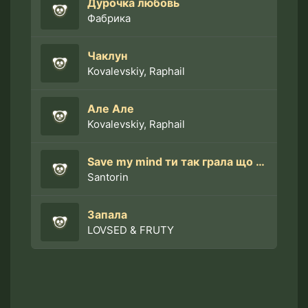
Дурочка любовь
Фабрика
Чаклун
Kovalevskiy, Raphail
Але Але
Kovalevskiy, Raphail
Save my mind ти так грала що плаче Hollywood
Santorin
Запала
LOVSED & FRUTY