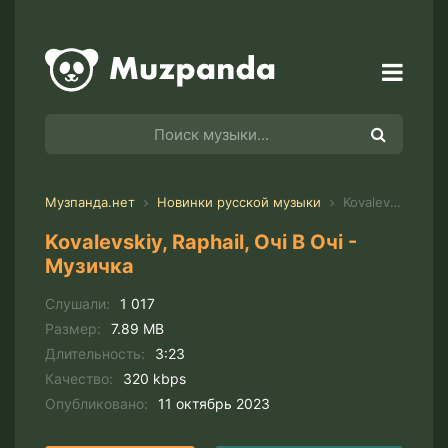
Музпанда.нет
Новинки русской музыки
Kovalevskiy, Raphail, Очі В Очі - Музичка
Kovalevskiy, Raphail, Очі В Очі -
Музичка
Слушали:
1 017
Размер:
7.89 MB
Длительность:
3:23
Качество:
320 kbps
Опубликовано:
11 октябрь 2023