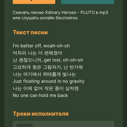
Скачать песню Xdinary Heroes - PLUTO в mp3
или слушать онлайн бесплатно
Текст песни
I'm better off, woah-oh-oh
어차피 나는 더 편해졌어
난 괜찮으니까, get lost, oh-oh-oh
고요하게 찾은 그림자가, 난 반가워
나는 여기에서 위태롭게 빛나는
Just floating around in no gravity
나는 이제 없어 작은 종이 상자엔
No one can hold me back
Треки исполнителя