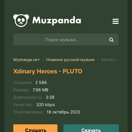
Музпанда.нет
Новинки русской музыки
Xdinary Heroes - PLUTO
Xdinary Heroes - PLUTO
Слушали:
2 586
Размер:
7.96 MB
Длительность:
3:28
Качество:
320 kbps
Опубликовано:
18 октябрь 2023
Слушать
Скачать