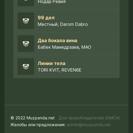
Нодар Ревия
99 дел
Местный, Darom Dabro
Два бокала вина
Бабек Мамедрзаев, MAO
Линии тела
TORI KVIT, REVEN6E
© 2022 Muzpanda.net
Для правобладателей (DMCA)
Жалобы или предложения:
admin@muzpanda.net