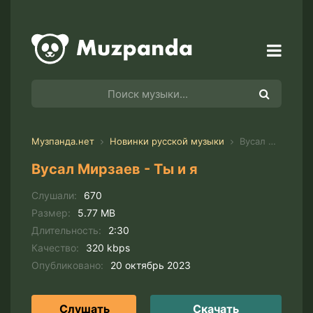
Музпанда.нет
Новинки русской музыки
Вусал Мирзаев - Ты и я
Вусал Мирзаев - Ты и я
Слушали:
670
Размер:
5.77 MB
Длительность:
2:30
Качество:
320 kbps
Опубликовано:
20 октябрь 2023
Слушать
Скачать