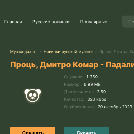
Главная
Русские новинки
Популярные
Музпанда.нет
Новинки русской музыки
Проць, Дмитро Ко
Проць, Дмитро Комар - Падал
Слушали:
1 369
Размер:
6.99 MB
Длительность:
2:59
Качество:
320 kbps
Опубликовано:
20 октябрь 2023
Слушать
Скачать