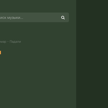
мар - Падали
и