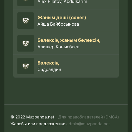
Alex Filatov, Abdulkarim
Жаным деші (cover)
Айша Байбосынова
Бөлексің жаным бөлексің
Алишер Конысбаев
Бөлексің
Садраддин
© 2022 Muzpanda.net
Для правобладателей (DMCA)
Жалобы или предложения:
admin@muzpanda.net