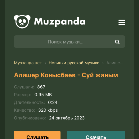
Музпанда.нет
Новинки русской музыки
Алишер Конысбаев - Суй жаным
Алишер Конысбаев - Суй жаным
Слушали:
867
Размер:
0.95 MB
Длительность:
0:24
Качество:
320 kbps
Опубликовано:
24 октябрь 2023
Слушать
Скачать