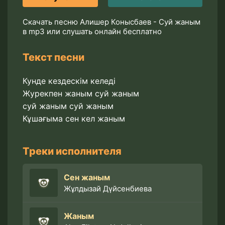
Скачать песню Алишер Конысбаев - Суй жаным
в mp3 или слушать онлайн бесплатно
Текст песни
Кунде кездескім келеді
Журекпен жаным суй жаным
суй жаным суй жаным
Кұшағыма сен кел жаным
Треки исполнителя
Сен жаным
Жұлдызай Дүйсенбиева
Жаным