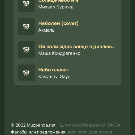
Солнце небо и я
Михаил Бурляш
Неболей (cover)
Акмаль
Ой коли сiдає сонце я дивлюсь в вiконце
Маша Кондратенко
Небо плачет
Kasymov, Gayo
© 2022 Muzpanda.net
Для правобладателей (DMCA)
Жалобы или предложения:
admin@muzpanda.net