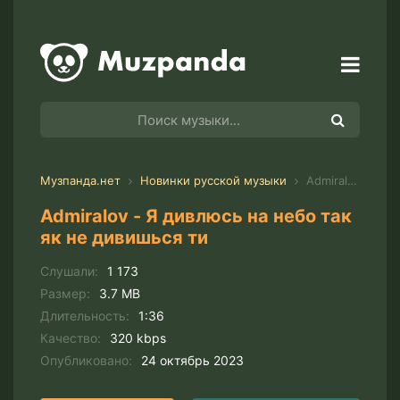
Музпанда.нет
Новинки русской музыки
Admiralov - Я дивлюсь на небо так як не дивишься ти
Admiralov - Я дивлюсь на небо так
як не дивишься ти
Слушали:
1 173
Размер:
3.7 MB
Длительность:
1:36
Качество:
320 kbps
Опубликовано:
24 октябрь 2023