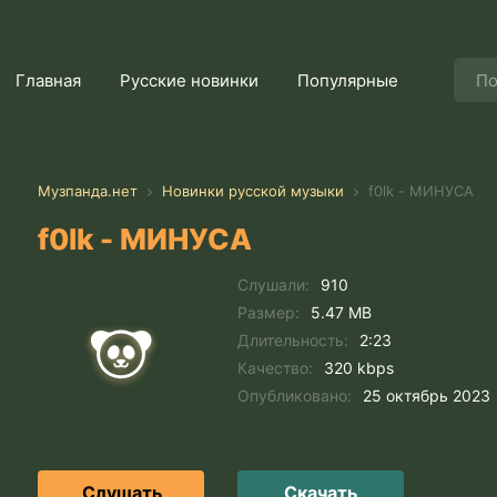
Главная
Русские новинки
Популярные
Музпанда.нет
Новинки русской музыки
f0lk - МИНУСА
f0lk - МИНУСА
Слушали:
910
Размер:
5.47 MB
Длительность:
2:23
Качество:
320 kbps
Опубликовано:
25 октябрь 2023
Слушать
Скачать