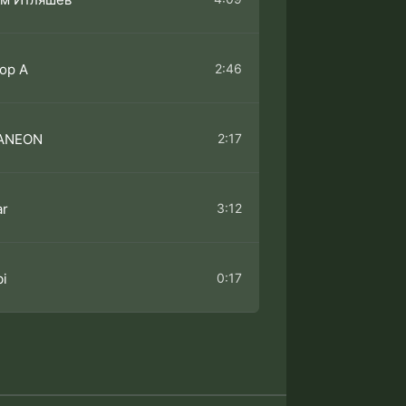
2:46
ор А
2:17
ANEON
3:12
ar
0:17
bi