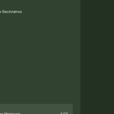
н бесплатно
4:09
м Итляшев