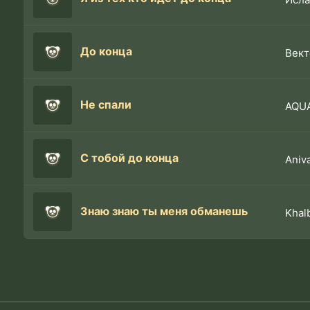
До конца
Вект
Не спали
AQU
С тобой до конца
Aniv
Знаю знаю ты меня обманешь
Khal