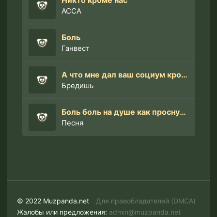
Никто кроме нас
АССА
Боль
Ганвест
А что мне дал ваш социум кроме детских комплексов (тик ток ремикс)
Бредишь
Боль боль на душе как проснуться мне уже
Песня
© 2022 Muzpanda.net
Для правобладателей (DMCA)
Жалобы или предложения:
admin@muzpanda.net