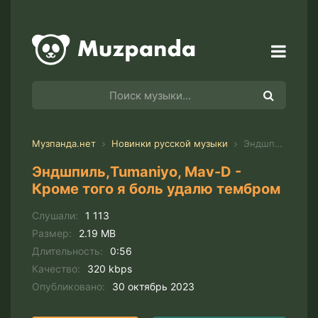
Музпанда.нет
Новинки русской музыки
Эндшпиль,Tumaniyo, Mav-D - Кроме того я боль удалю тембром
Эндшпиль,Tumaniyo, Mav-D -
Кроме того я боль удалю тембром
Слушали:
1 113
Размер:
2.19 MB
Длительность:
0:56
Качество:
320 kbps
Опубликовано:
30 октябрь 2023