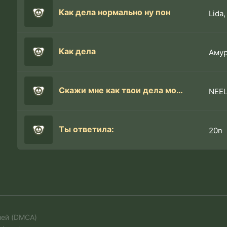
Как дела нормально ну пон
Lida,
Как дела
Амур
Скажи мне как твои дела моя мона лиза
NEE
Ты ответила:
20n
лей (DMCA)