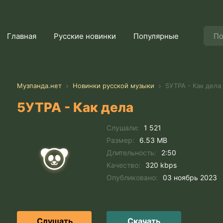
Главная
Русские новинки
Популярные
Музпанда.нет
Новинки русской музыки
5УТРА - Как дела
5УТРА - Как дела
Слушали:
1 521
Размер:
6.53 MB
Длительность:
2:50
Качество:
320 kbps
Опубликовано:
03 ноябрь 2023
Слушать
Скачать