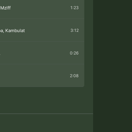
1:23
 Mzlff
3:12
а, Kambulat
0:26
L
2:08