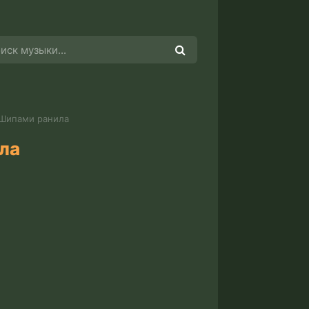
 Шипами ранила
ла