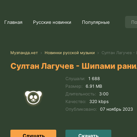
Главная
Русские новинки
Популярные
Музпанда.нет
Новинки русской музыки
Султан Лагучев -
Султан Лагучев - Шипами рани
Слушали:
1 688
Размер:
6.91 MB
Длительность:
3:00
Качество:
320 kbps
Опубликовано:
07 ноябрь 2023
Слушать
Скачать