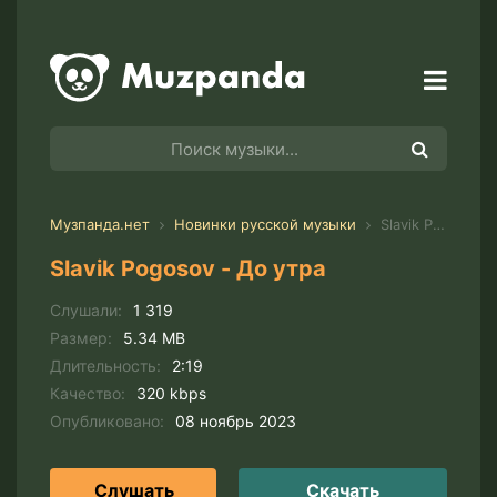
Музпанда.нет
Новинки русской музыки
Slavik Pogosov - До утра
Slavik Pogosov - До утра
Слушали:
1 319
Размер:
5.34 MB
Длительность:
2:19
Качество:
320 kbps
Опубликовано:
08 ноябрь 2023
Слушать
Скачать