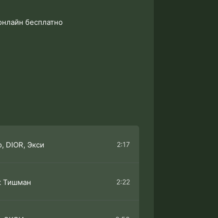
 онлайн бесплатно
2:17
, DIOR, Экси
2:22
к Тишман