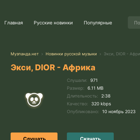
Главная
Русские новинки
Популярные
Музпанда.нет
Новинки русской музыки
Экси, DIOR - Афр
Экси, DIOR - Африка
Слушали:
971
Размер:
6.11 MB
Длительность:
2:38
Качество:
320 kbps
Опубликовано:
10 ноябрь 2023
Слушать
Скачать