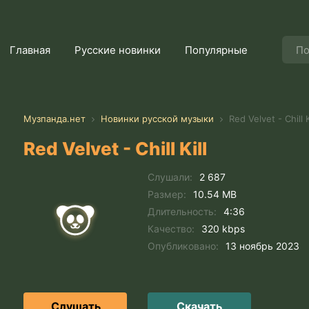
Главная
Русские новинки
Популярные
Музпанда.нет
Новинки русской музыки
Red Velvet - Chill K
Red Velvet - Chill Kill
Слушали:
2 687
Размер:
10.54 MB
Длительность:
4:36
Качество:
320 kbps
Опубликовано:
13 ноябрь 2023
Слушать
Скачать