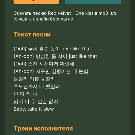
Скачать песню Red Velvet - One kiss в mp3 или
слушать онлайн бесплатно
Текст песни
(Ooh) 금세 홀린 듯이 love like that
(Ah-ooh) 방심한 틈 사이 just like that
(Ooh) 스친 시선마저 짜릿해
(Ah-ooh) 자꾸만 일렁이는 네 눈빛
들킬라 기횔 놓칠라
주도권까지 다 뺏길라
넌 다 티 나
잊지 마 두 번은 없어
Baby, take it slow
Треки исполнителя