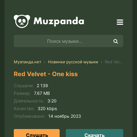
Музпанда.нет
Новинки русской музыки
Red Velvet - One kiss
Red Velvet - One kiss
Слушали:
2 139
Размер:
7.67 MB
Длительность:
3:20
Качество:
320 kbps
Опубликовано:
14 ноябрь 2023
Слушать
Скачать