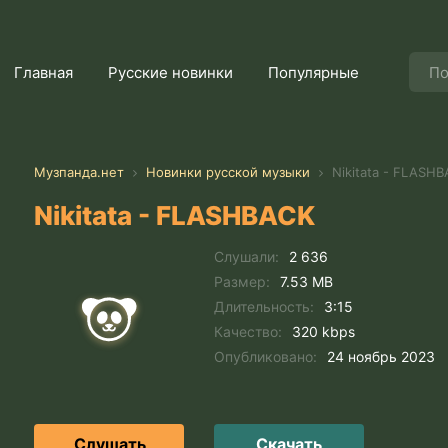
Главная
Русские новинки
Популярные
Музпанда.нет
Новинки русской музыки
Nikitata - FLASH
Nikitata - FLASHBACK
Слушали:
2 636
Размер:
7.53 MB
Длительность:
3:15
Качество:
320 kbps
Опубликовано:
24 ноябрь 2023
Слушать
Скачать