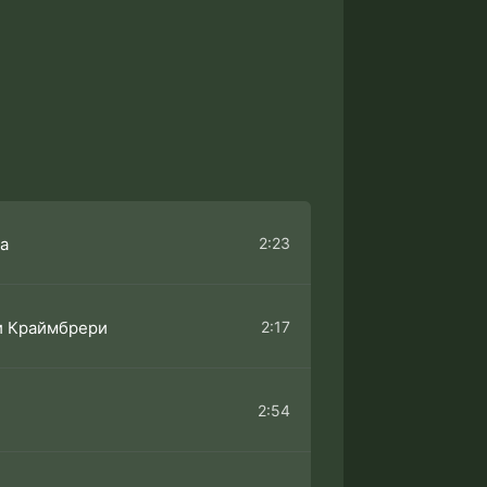
2:23
а
2:17
и Краймбрери
2:54
o