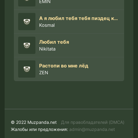
EMIN
А я любил тебя тебя пиздец как (speed up)
Kosmal
Любил тебя
Nikitata
Растопи во мне лёд
ZEN
© 2022 Muzpanda.net
Для правобладателей (DMCA)
Жалобы или предложения:
admin@muzpanda.net