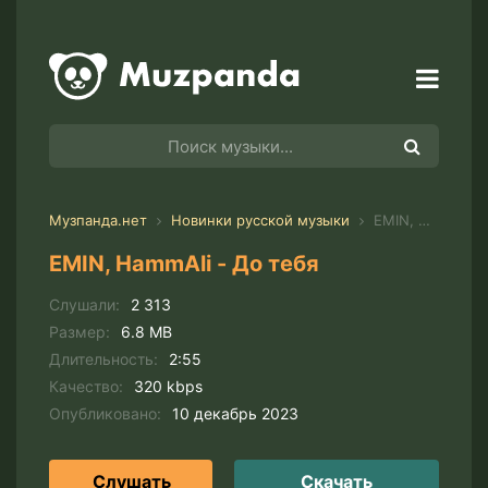
Музпанда.нет
Новинки русской музыки
EMIN, HammAli - До тебя
EMIN, HammAli - До тебя
Слушали:
2 313
Размер:
6.8 MB
Длительность:
2:55
Качество:
320 kbps
Опубликовано:
10 декабрь 2023
Слушать
Скачать