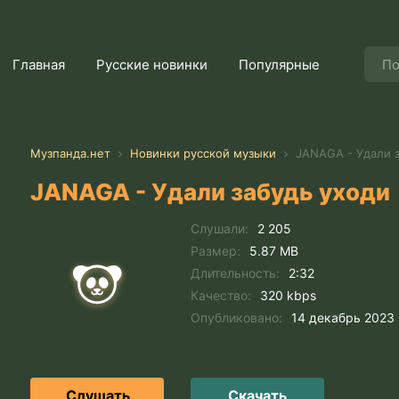
Главная
Русские новинки
Популярные
Музпанда.нет
Новинки русской музыки
JANAGA - Удали з
JANAGA - Удали забудь уходи
Слушали:
2 205
Размер:
5.87 MB
Длительность:
2:32
Качество:
320 kbps
Опубликовано:
14 декабрь 2023
Слушать
Скачать