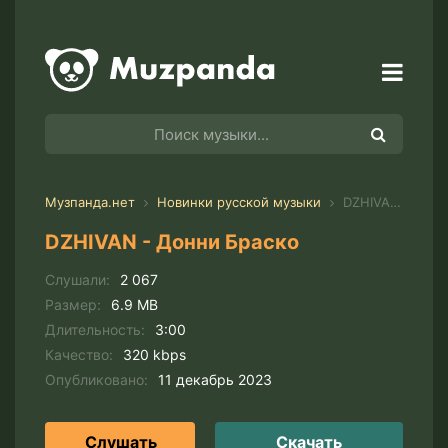
Музпанда.нет
Новинки русской музыки
DZHIVAN - Донни Браско
DZHIVAN - Донни Браско
Слушали:
2 067
Размер:
6.9 MB
Длительность:
3:00
Качество:
320 kbps
Опубликовано:
11 декабрь 2023
Слушать
Скачать