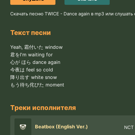
Скачать песню TWICE - Dance again в mp3 или слушать
Текст песни
Yeah, 霜付いた window
君をI'm waiting for
心が ほら dance again
今夜は feel so cold
降り出す white snow
もう待ち侘びた moment
Треки исполнителя
Beatbox (English Ver.)
NCT