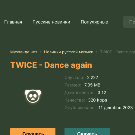
Главная
Русские новинки
Популярные
Музпанда.нет
Новинки русской музыки
TWICE - Dance aga
TWICE - Dance again
Слушали:
2 222
Размер:
7.35 MB
Длительность:
3:12
Качество:
320 kbps
Опубликовано:
11 декабрь 2023
Слушать
Скачать