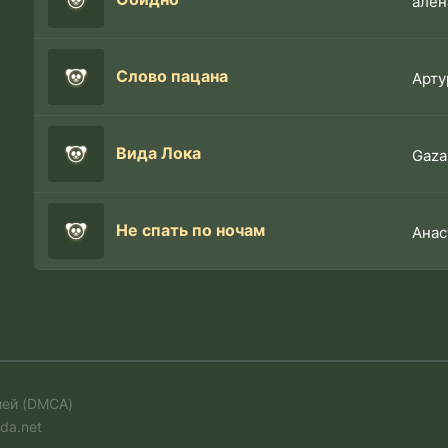
алён
Слово пацана
Арту
Вида Лока
Gaza
Не спать по ночам
Анас
лей (DMCA)
da.net