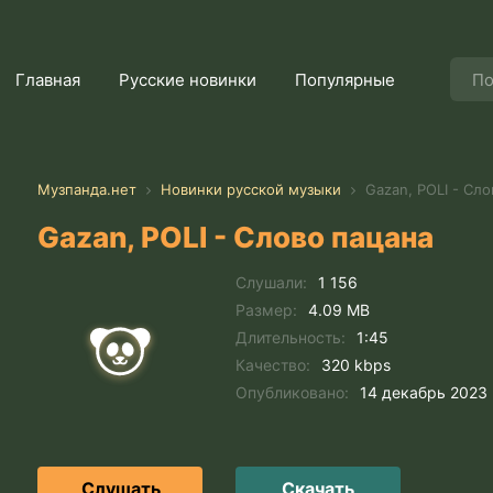
Главная
Русские новинки
Популярные
Музпанда.нет
Новинки русской музыки
Gazan, POLI - Сло
Gazan, POLI - Слово пацана
Слушали:
1 156
Размер:
4.09 MB
Длительность:
1:45
Качество:
320 kbps
Опубликовано:
14 декабрь 2023
Слушать
Скачать