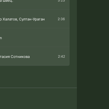
3:23
а швец.
2:36
р Халатов, Султан-Ураган
n
2:42
тасия Сотникова