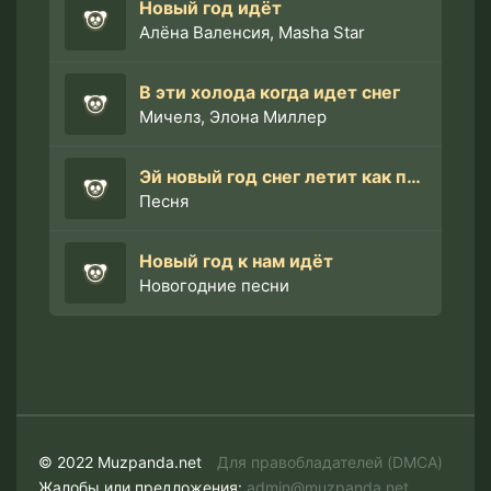
Новый год идёт
Алёна Валенсия, Masha Star
В эти холода когда идет снег
Мичелз, Элона Миллер
Эй новый год снег летит как птичья стая remix
Песня
Новый год к нам идёт
Новогодние песни
© 2022 Muzpanda.net
Для правобладателей (DMCA)
Жалобы или предложения:
admin@muzpanda.net