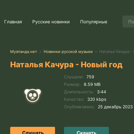
Главная
Русские новинки
Популярные
Музпанда.нет
Новинки русской музыки
Наталья Качура -
Наталья Качура - Новый год
Слушали:
759
Размер:
8.59 MB
Длительность:
3:44
Качество:
320 kbps
Опубликовано:
25 декабрь 2023
Слушать
Скачать