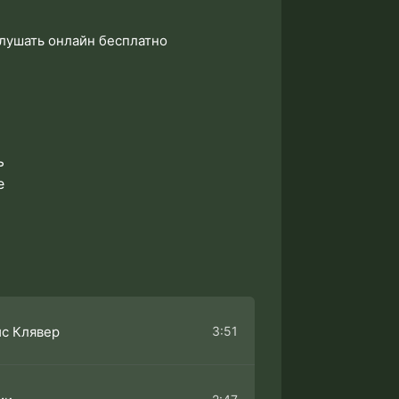
слушать онлайн бесплатно
ь
е
3:51
с Клявер