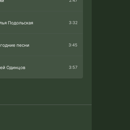
2:47
ми
3:32
лья Подольская
3:45
годние песни
3:57
ей Одинцов