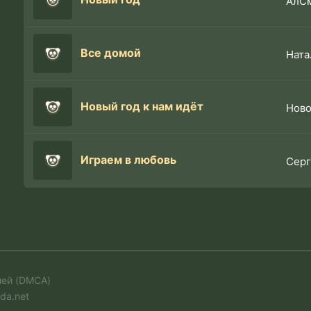
АлС
Все домой
Ната
Новый год к нам идёт
Ново
Играем в любовь
Серг
лей (DMCA)
da.net