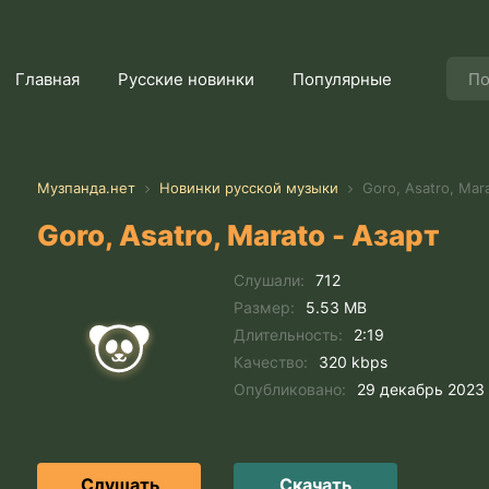
Главная
Русские новинки
Популярные
Музпанда.нет
Новинки русской музыки
Goro, Asatro, Mara
Goro, Asatro, Marato - Азарт
Слушали:
712
Размер:
5.53 MB
Длительность:
2:19
Качество:
320 kbps
Опубликовано:
29 декабрь 2023
Слушать
Скачать