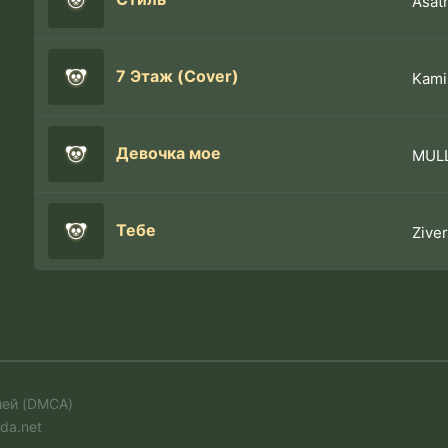
Asat
7 Этаж (Cover)
Kami
Девочка мое
MULL
Тебе
Ziver
лей (DMCA)
da.net