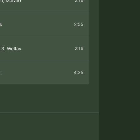
2:16
ro, Marato
2:55
k
2:16
3, Wellay
4:35
t