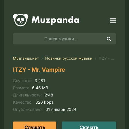
Музпанда.нет
Новинки русской музыки
ITZY - Mr. Vampire
ITZY - Mr. Vampire
Слушали:
3 281
Размер:
6.46 MB
Длительность:
2:48
Качество:
320 kbps
Опубликовано:
01 январь 2024
Слушать
Скачать