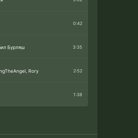
0:42
3:35
аил Бурляш
2:52
ingTheAngel, Rory
1:38