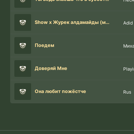
Show х Журек алдамайды (мэшап)
Adid
Поедем
Мих
Доверяй Мне
Play
Она любит пожёстче
Rus