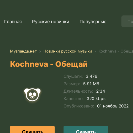
Главная
Русские новинки
Популярные
Музпанда.нет
Новинки русской музыки
Kochneva - Обещ
Kochneva - Обещай
Слушали:
3 476
Размер:
5.91 MB
Длительность:
2:34
Качество:
320 kbps
Опубликовано:
01 ноябрь 2022
Слушать
Скачать