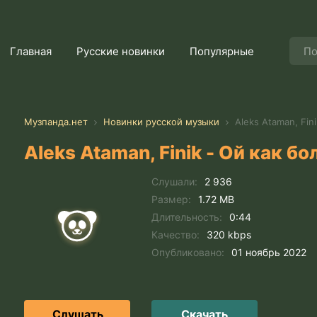
Главная
Русские новинки
Популярные
Музпанда.нет
Новинки русской музыки
Aleks Ataman, Fin
Aleks Ataman, Finik - Ой как б
Слушали:
2 936
Размер:
1.72 MB
Длительность:
0:44
Качество:
320 kbps
Опубликовано:
01 ноябрь 2022
Слушать
Скачать