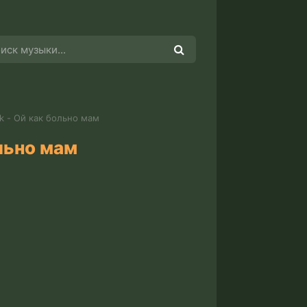
ik - Ой как больно мам
ольно мам