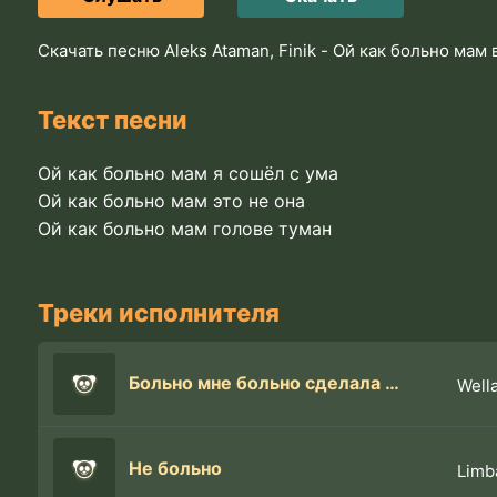
Скачать песню Aleks Ataman, Finik - Ой как больно мам
Текст песни
Ой как больно мам я сошёл с ума
Ой как больно мам это не она
Ой как больно мам голове туман
Треки исполнителя
Больно мне больно сделала в душе кто ты здесь
Well
Не больно
Limb