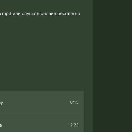
 в mp3 или слушать онлайн бесплатно
0:15
ay
2:23
a