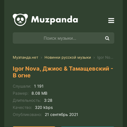
Музпанда.нет
Новинки русской музыки
Igor Nova, Джиос & Тамащевский - В огне
Igor Nova, Джиос & Тамащевский -
В огне
Слушали:
1 191
Размер:
8.08 MB
Длительность:
3:28
Качество:
320 kbps
Опубликовано:
21 сентябрь 2021