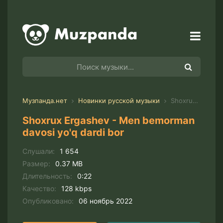
Музпанда.нет
Новинки русской музыки
Shoxrux Ergashev - Men bemorman davosi yo'q dardi bor
Shoxrux Ergashev - Men bemorman
davosi yo'q dardi bor
Слушали:
1 654
Размер:
0.37 MB
Длительность:
0:22
Качество:
128 kbps
Опубликовано:
06 ноябрь 2022