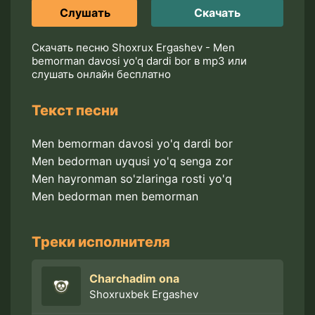
Слушать
Скачать
Скачать песню Shoxrux Ergashev - Men
bemorman davosi yo'q dardi bor в mp3 или
слушать онлайн бесплатно
Текст песни
Men bemorman davosi yo'q dardi bor
Men bedorman uyqusi yo'q senga zor
Men hayronman so'zlaringa rosti yo'q
Men bedorman men bemorman
Треки исполнителя
Charchadim ona
Shoxruxbek Ergashev