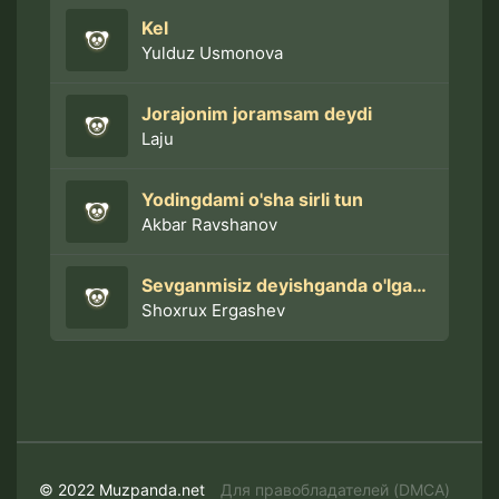
Kel
Yulduz Usmonova
Jorajonim joramsam deydi
Laju
Yodingdami o'sha sirli tun
Akbar Ravshanov
Sevganmisiz deyishganda o'lgan degin (Original)
Shoxrux Ergashev
© 2022 Muzpanda.net
Для правобладателей (DMCA)