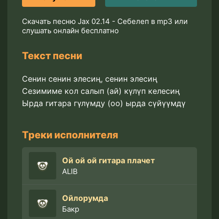
Скачать песню Jax 02.14 - Себелеп в mp3 или
слушать онлайн бесплатно
Текст песни
Сенин сенин элесиң, сенин элесиң
Сезимиме кол салып (ай) күлүп келесиң
Ырда гитара гүлүмду (оо) ырда сүйүүмдү
Треки исполнителя
Ой ой ой гитара плачет
ALIB
Ойлорумда
Бакр