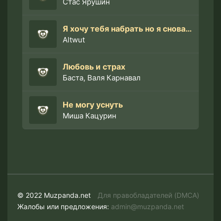
Стас Ярушин
Я хочу тебя набрать но я снова не могу Altwut
Altwut
Любовь и страх
Баста, Валя Карнавал
Не могу уснуть
Миша Кацурин
© 2022 Muzpanda.net
Для правобладателей (DMCA)
Жалобы или предложения:
admin@muzpanda.net