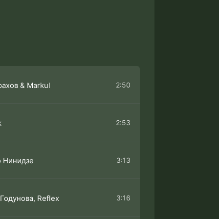
2:50
ахов & Markul
2:53
k
3:13
 Нинидзе
3:16
Годунова, Reflex