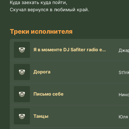
Куда заехать куда пойти,
Скучал вернулся в любимый край.
Треки исполнителя
Я в моменте DJ Safiter radio edit
Джар
Дорога
St1n
Письмо себе
Нино
Танцы
Юля 